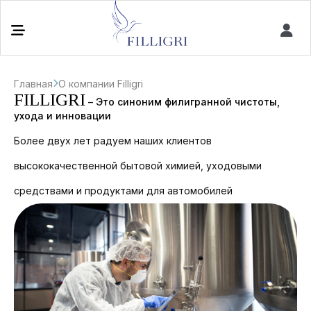
sales@filligrihome.ru
Главная
О компании Filligri
Обратная связь
FILLIGRI
– Это синоним филигранной чистоты,
ухода и инновации
Более двух лет радуем наших клиентов
высококачественной бытовой химией, уходовыми
Каталог
Новости
средствами и продуктами для автомобилей
О нас
Вакансии
Бытовая химия
Контакты
Сырье для моющих и
дезинфицирующих
средств